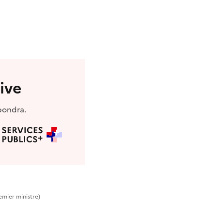
ive
pondra.
remier ministre)