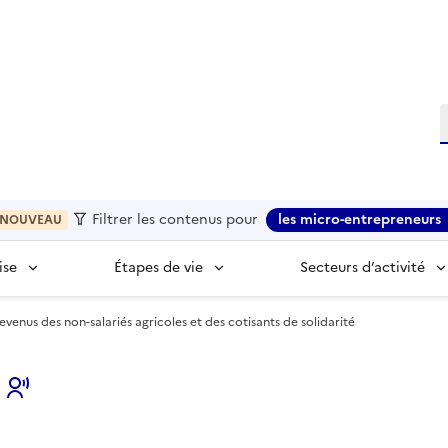
R
Filtrer les contenus pour
les micro-entrepreneurs
NOUVEAU
ise
Étapes de vie
Secteurs d’activité
venus des non-salariés agricoles et des cotisants de solidarité
s