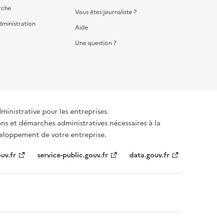
rche
Vous êtes journaliste ?
dministration
Aide
Une question ?
dministrative pour les entreprises.
ons et démarches administratives nécessaires à la
éveloppement de votre entreprise.
uv.fr
service-public.gouv.fr
data.gouv.fr