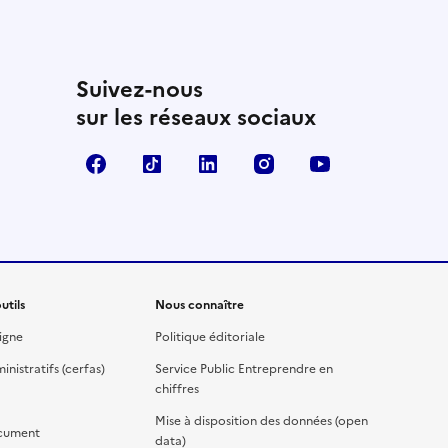
Suivez-nous
sur les réseaux sociaux
Facebook
TikTok
Linkedin
Instagram
YouTube
utils
Nous connaître
igne
Politique éditoriale
nistratifs (cerfas)
Service Public Entreprendre en
chiffres
Mise à disposition des données (open
cument
data)