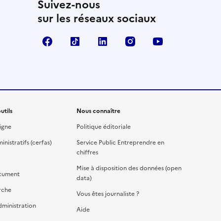
Suivez-nous
sur les réseaux sociaux
Facebook
TikTok
Linkedin
Instagram
YouTube
utils
Nous connaître
igne
Politique éditoriale
nistratifs (cerfas)
Service Public Entreprendre en
chiffres
Mise à disposition des données (open
cument
data)
rche
Vous êtes journaliste ?
dministration
Aide