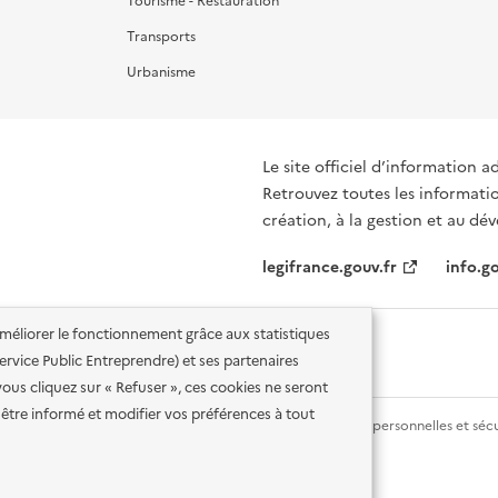
Tourisme - Restauration
Transports
Urbanisme
Le site officiel d’information a
Retrouvez toutes les informati
création, à la gestion et au d
legifrance.gouv.fr
info.go
'améliorer le fonctionnement grâce aux statistiques
 Service Public Entreprendre) et ses partenaires
vous cliquez sur « Refuser », ces cookies ne seront
être informé et modifier vos préférences à tout
lité des services en ligne
Mentions légales
Données personnelles et sécu