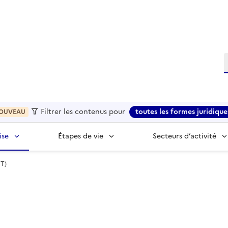
R
Filtrer les contenus pour
toutes les formes juridique
OUVEAU
ise
Étapes de vie
Secteurs d’activité
ET)