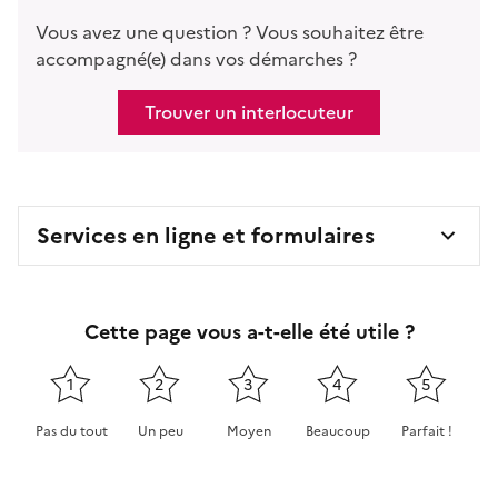
Vous avez une question ? Vous souhaitez être
accompagné(e) dans vos démarches ?
Trouver un interlocuteur
Services en ligne et formulaires
Cette page vous a-t-elle été utile ?
1
2
3
4
5
Pas du tout
Un peu
Moyen
Beaucoup
Parfait !
Cette page ne pas m'a pas du tout été utile
Cette page m'a été un peu utile
Cette page m'a été moyennement 
Cette page m'a été très 
Cette page m'