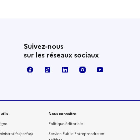
 utile
utile
 été parfaitement utile
Suivez-nous
sur les réseaux sociaux
Facebook
TikTok
Linkedin
Instagram
YouTube
utils
Nous connaître
igne
Politique éditoriale
nistratifs (cerfas)
Service Public Entreprendre en
chiffres