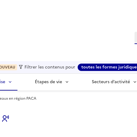
R
Filtrer les contenus pour
toutes les formes juridique
OUVEAU
ise
Étapes de vie
Secteurs d’activité
ureaux en région PACA
s