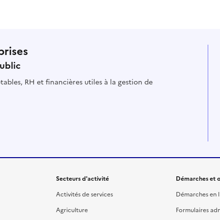
Cette page ne pas m'a pas du tout été utile
Cette page m'a été un peu utile
Cette page m'a été moyennement
Cette page m'a été très 
Cette page m'a
prises
ublic
ables, RH et financières utiles à la gestion de
Secteurs d'activité
Démarches et o
Activités de services
Démarches en l
Agriculture
Formulaires admi