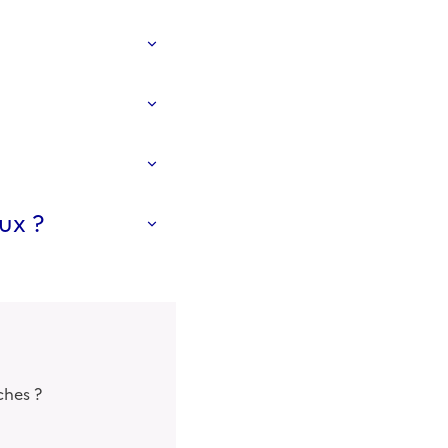
ux ?
ches ?