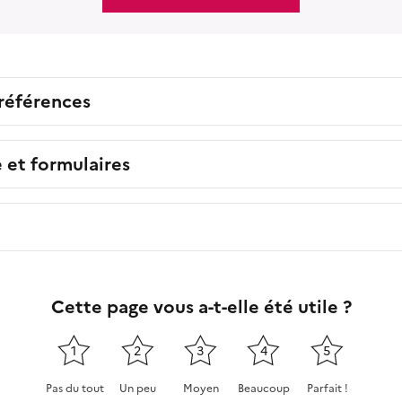
 références
e et formulaires
Cette page vous a-t-elle été utile ?
1
2
3
4
5
Pas du tout
Un peu
Moyen
Beaucoup
Parfait !