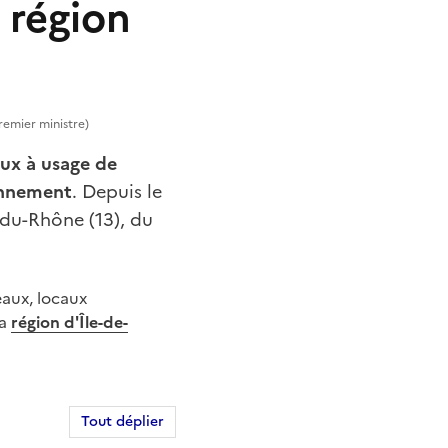
 région
Premier ministre)
ux à usage de
onnement
. Depuis le
-du-Rhône (13), du
eaux, locaux
la
région d'Île-de-
Tout déplier