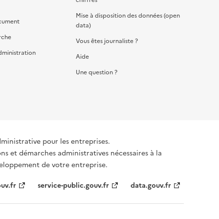
Mise à disposition des données (open
cument
data)
rche
Vous êtes journaliste ?
dministration
Aide
Une question ?
dministrative pour les entreprises.
ons et démarches administratives nécessaires à la
éveloppement de votre entreprise.
uv.fr
service-public.gouv.fr
data.gouv.fr