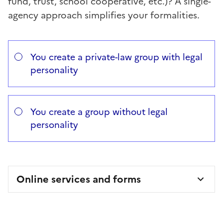
fund, trust, school cooperative, etc.)? A single-
agency approach simplifies your formalities.
Répondez aux questions successives et les réponses s’
Vous avez choisi
Choisissez votre cas
You create a private-law group with legal
personality
You create a group without legal
personality
Online services and forms