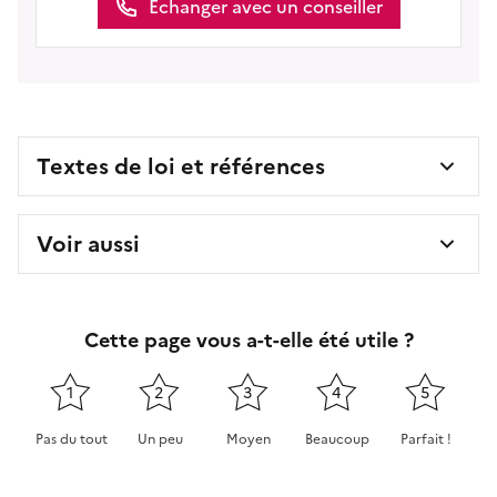
Échanger avec un conseiller
Textes de loi et références
Voir aussi
Cette page vous a-t-elle été utile ?
1
2
3
4
5
Pas du tout
Un peu
Moyen
Beaucoup
Parfait !
Cette page ne pas m'a pas du tout été utile
Cette page m'a été un peu utile
Cette page m'a été moyennement 
Cette page m'a été très 
Cette page m'