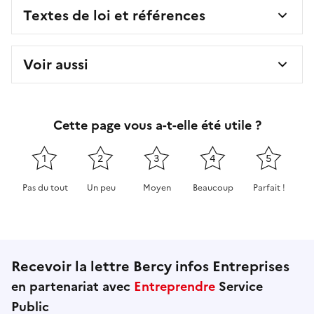
Textes de loi et références
Voir aussi
Cette page vous a-t-elle été utile ?
1
2
3
4
5
Pas du tout
Un peu
Moyen
Beaucoup
Parfait !
Cette page ne pas m'a pas du tout été utile
Cette page m'a été un peu utile
Cette page m'a été moyennement 
Cette page m'a été très 
Cette page m'
Recevoir la lettre Bercy infos Entreprises
en partenariat avec
Entreprendre
Service
Public