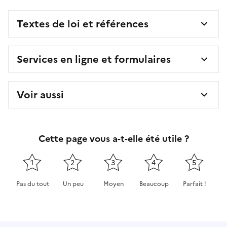
Textes de loi et références
Services en ligne et formulaires
Voir aussi
Cette page vous a-t-elle été utile ?
1
2
3
4
5
Pas du tout
Un peu
Moyen
Beaucoup
Parfait !
Cette page ne pas m'a pas du tout été utile
Cette page m'a été un peu utile
Cette page m'a été moyennement 
Cette page m'a été très 
Cette page m'