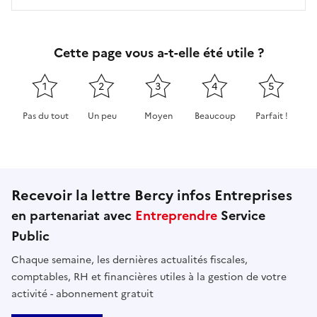
Cette page vous a-t-elle été utile ?
1
2
3
4
5
Pas du tout
Un peu
Moyen
Beaucoup
Parfait !
Cette page ne pas m'a pas du tout été utile
Cette page m'a été un peu utile
Cette page m'a été moyennement 
Cette page m'a été très 
Cette page m'
Recevoir la lettre Bercy infos Entreprises
en partenariat avec
Entreprendre
Service
Public
Chaque semaine, les dernières actualités fiscales,
comptables, RH et financières utiles à la gestion de votre
activité - abonnement gratuit