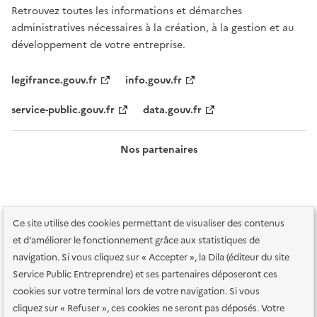
Retrouvez toutes les informations et démarches
administratives nécessaires à la création, à la gestion et au
développement de votre entreprise.
legifrance.gouv.fr
info.gouv.fr
service-public.gouv.fr
data.gouv.fr
Nos partenaires
Ce site utilise des cookies permettant de visualiser des contenus
et d'améliorer le fonctionnement grâce aux statistiques de
navigation. Si vous cliquez sur « Accepter », la Dila (éditeur du site
Service Public Entreprendre) et ses partenaires déposeront ces
Plan du site
Accessibilité : totalement conforme
Accessibilité des
cookies sur votre terminal lors de votre navigation. Si vous
services en ligne
Mentions légales
Données personnelles et sécurité
cliquez sur « Refuser », ces cookies ne seront pas déposés. Votre