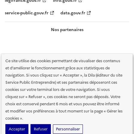
legifrance.gouv.fr
info.gouv.fr
service-public.gouv.fr
data.gouv.fr
Nos partenaires
Ce site utilise des cookies permettant de visualiser des contenus
et d'améliorer le fonctionnement grâce aux statistiques de
navigation. Si vous cliquez sur « Accepter », la Dila (éditeur du site
Service Public Entreprendre) et ses partenaires déposeront ces
Plan du site
Accessibilité : totalement conforme
Accessibilité des
cookies sur votre terminal lors de votre navigation. Si vous
services en ligne
Mentions légales
Données personnelles et sécurité
cliquez sur « Refuser », ces cookies ne seront pas déposés. Votre
choix est conservé pendant 6 mois et vous pouvez être informé
Conditions générales d'utilisation
Gestion des cookies
et modifier vos préférences à tout moment sur la page « Gérer les
Paramètres d'affichage
cookies ».
Sauf mention contraire, tous les contenus de ce site sont sous
licence
Accepter
Refuser
Personnaliser
etalab-2.0