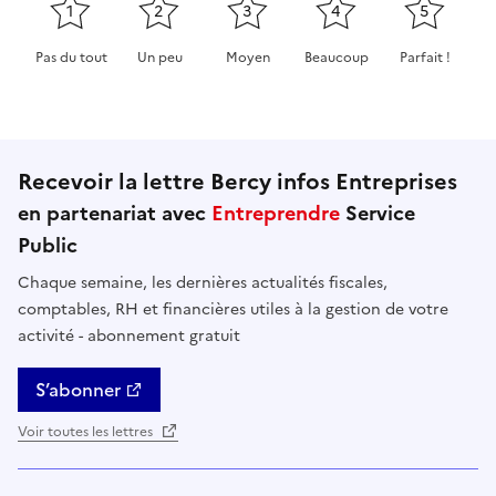
1
2
3
4
5
Pas du tout
Un peu
Moyen
Beaucoup
Parfait !
Cette page ne pas m'a pas du tout été utile
Cette page m'a été un peu utile
Cette page m'a été moyennement 
Cette page m'a été très 
Cette page m'
Recevoir la lettre Bercy infos Entreprises
en partenariat avec
Entreprendre
Service
Public
Chaque semaine, les dernières actualités fiscales,
comptables, RH et financières utiles à la gestion de votre
activité - abonnement gratuit
S’abonner
Voir toutes les lettres