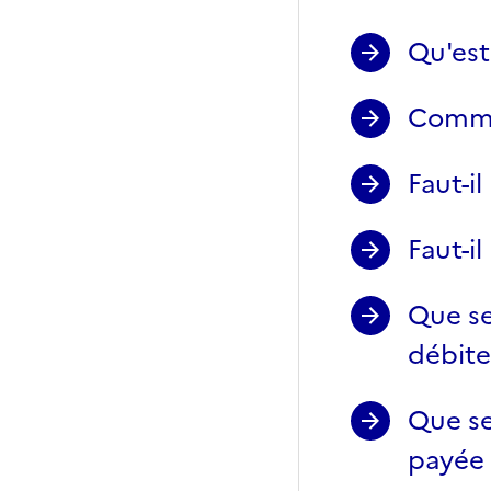
Qu'est
Commen
Faut-il
Faut-il
Que se
débite
Que se
payée 