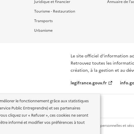
Juridique et financier
Annuaire de l'a
Tourisme - Restauration
Transports
Urbanisme
Le site officiel d’information a
Retrouvez toutes les informati
création, à la gestion et au d
legifrance.gouv.fr
info.go
'améliorer le fonctionnement grâce aux statistiques
 Service Public Entreprendre) et ses partenaires
vous cliquez sur « Refuser », ces cookies ne seront
être informé et modifier vos préférences à tout
lité des services en ligne
Mentions légales
Données personnelles et sécu