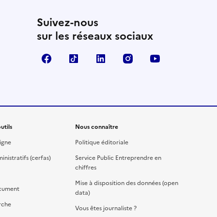
Suivez-nous
sur les réseaux sociaux
Facebook
TikTok
Linkedin
Instagram
YouTube
utils
Nous connaître
igne
Politique éditoriale
nistratifs (cerfas)
Service Public Entreprendre en
chiffres
Mise à disposition des données (open
cument
data)
rche
Vous êtes journaliste ?