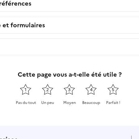
 références
e et formulaires
Cette page vous a-t-elle été utile ?
1
2
3
4
5
Pas du tout
Un peu
Moyen
Beaucoup
Parfait !
Cette page ne pas m'a pas du tout été utile
Cette page m'a été un peu utile
Cette page m'a été moyennement
Cette page m'a été très 
Cette page m'a