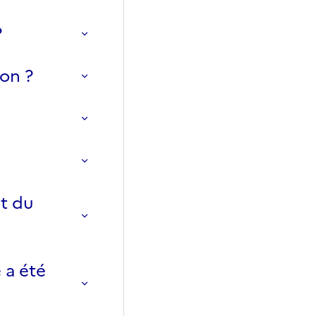
?
on ?
nt du
 a été