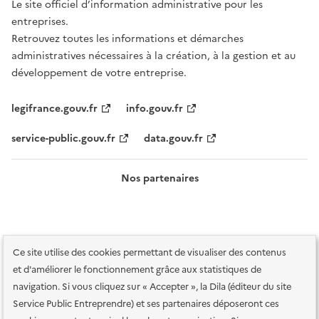
Le site officiel d’information administrative pour les
entreprises.
Retrouvez toutes les informations et démarches
administratives nécessaires à la création, à la gestion et au
développement de votre entreprise.
legifrance.gouv.fr
info.gouv.fr
service-public.gouv.fr
data.gouv.fr
Nos partenaires
Ce site utilise des cookies permettant de visualiser des contenus
et d'améliorer le fonctionnement grâce aux statistiques de
navigation. Si vous cliquez sur « Accepter », la Dila (éditeur du site
Service Public Entreprendre) et ses partenaires déposeront ces
Plan du site
Accessibilité : totalement conforme
Accessibilité des