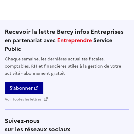
Cette page ne pas m'a pas du tout été utile
Cette page m'a été un peu utile
Cette page m'a été moyennement 
Cette page m'a été très 
Cette page m'
Recevoir la lettre Bercy infos Entreprises
en partenariat avec
Entreprendre
Service
Public
Chaque semaine, les dernières actualités fiscales,
comptables, RH et financières utiles à la gestion de votre
activité - abonnement gratuit
S’abonner
Voir toutes les lettres
Suivez-nous
sur les réseaux sociaux