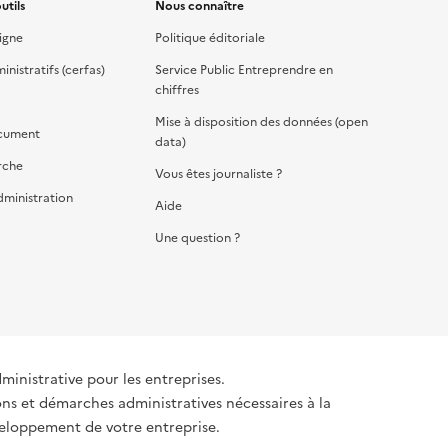
utils
Nous connaître
igne
Politique éditoriale
nistratifs (cerfas)
Service Public Entreprendre en
chiffres
Mise à disposition des données (open
cument
data)
rche
Vous êtes journaliste ?
dministration
Aide
Une question ?
dministrative pour les entreprises.
ons et démarches administratives nécessaires à la
éveloppement de votre entreprise.