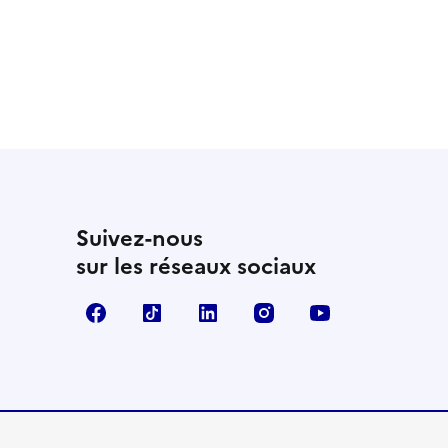
 utile
utile
 été parfaitement utile
Suivez-nous
sur les réseaux sociaux
Facebook
TikTok
Linkedin
Instagram
YouTube