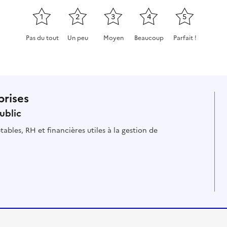
1
2
3
4
5
Pas du tout
Un peu
Moyen
Beaucoup
Parfait !
Cette page ne pas m'a pas du tout été utile
Cette page m'a été un peu utile
Cette page m'a été moyennement
Cette page m'a été très 
Cette page m'a
prises
ublic
ables, RH et financières utiles à la gestion de