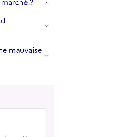
e marché ?
rd
une mauvaise