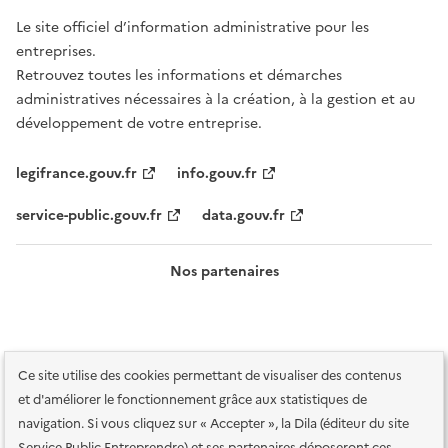
Le site officiel d’information administrative pour les
entreprises.
Retrouvez toutes les informations et démarches
administratives nécessaires à la création, à la gestion et au
développement de votre entreprise.
legifrance.gouv.fr
info.gouv.fr
service-public.gouv.fr
data.gouv.fr
Nos partenaires
Ce site utilise des cookies permettant de visualiser des contenus
et d'améliorer le fonctionnement grâce aux statistiques de
navigation. Si vous cliquez sur « Accepter », la Dila (éditeur du site
Service Public Entreprendre) et ses partenaires déposeront ces