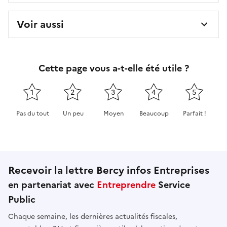
Voir aussi
Cette page vous a-t-elle été utile ?
1
2
3
4
5
Pas du tout
Un peu
Moyen
Beaucoup
Parfait !
Cette page ne pas m'a pas du tout été utile
Cette page m'a été un peu utile
Cette page m'a été moyennement 
Cette page m'a été très 
Cette page m'
Recevoir la lettre Bercy infos Entreprises
en partenariat avec
Entreprendre
Service
Public
Chaque semaine, les dernières actualités fiscales,