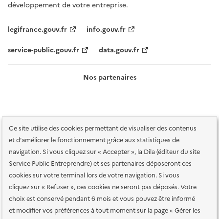
développement de votre entreprise.
legifrance.gouv.fr
info.gouv.fr
service-public.gouv.fr
data.gouv.fr
Nos partenaires
Ce site utilise des cookies permettant de visualiser des contenus
et d'améliorer le fonctionnement grâce aux statistiques de
navigation. Si vous cliquez sur « Accepter », la Dila (éditeur du site
Service Public Entreprendre) et ses partenaires déposeront ces
Plan du site
Accessibilité : totalement conforme
Accessibilité des
cookies sur votre terminal lors de votre navigation. Si vous
services en ligne
Mentions légales
Données personnelles et sécurité
cliquez sur « Refuser », ces cookies ne seront pas déposés. Votre
choix est conservé pendant 6 mois et vous pouvez être informé
Conditions générales d'utilisation
Gestion des cookies
et modifier vos préférences à tout moment sur la page « Gérer les
Paramètres d'affichage