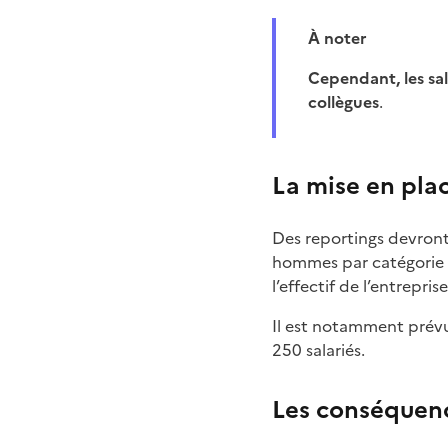
À noter
Cependant, les salariés n’auront pas le droit de demander des informations sur le salaire de leurs
collègues
.
La mise en pla
Des reportings devront 
hommes par catégorie d
l’effectif de l’entreprise
Il est notamment prévu
250 salariés.
Les conséquenc