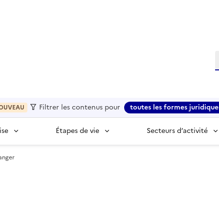
R
Filtrer les contenus pour
toutes les formes juridique
OUVEAU
ise
Étapes de vie
Secteurs d’activité
hanger