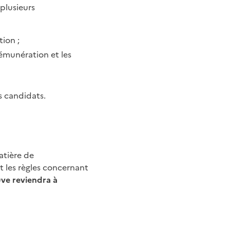
 plusieurs
tion ;
rémunération et les
es candidats.
tière de
t les règles concernant
uve reviendra à