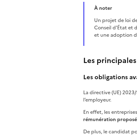
À noter
Un projet de loi de transposition de la directive transparence salariale a été soumis à l’avis du
Conseil d’État et 
et une adoption d
Les principales
Les obligations a
La directive (UE) 2023/
l’employeur.
En effet, les entrepris
rémunération proposé
De plus, le candidat p