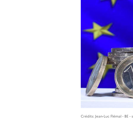
Image 1
Crédits: Jean-Luc Flémal - BE 