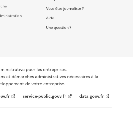
rche
Vous êtes journaliste ?
dministration
Aide
Une question ?
dministrative pour les entreprises.
ons et démarches administratives nécessaires à la
éveloppement de votre entreprise.
uv.fr
service-public.gouv.fr
data.gouv.fr