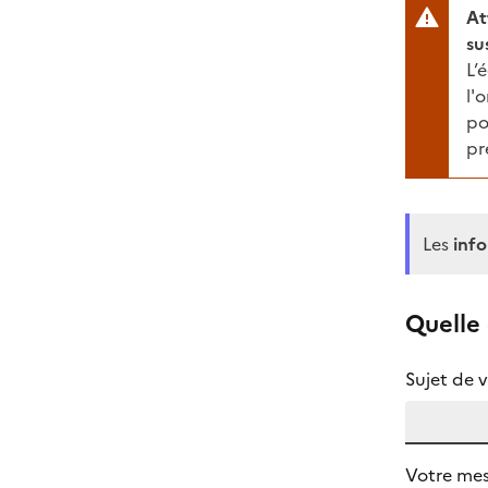
A
su
L’
l'
po
pr
Les
inf
Quelle 
Sujet de 
Votre me