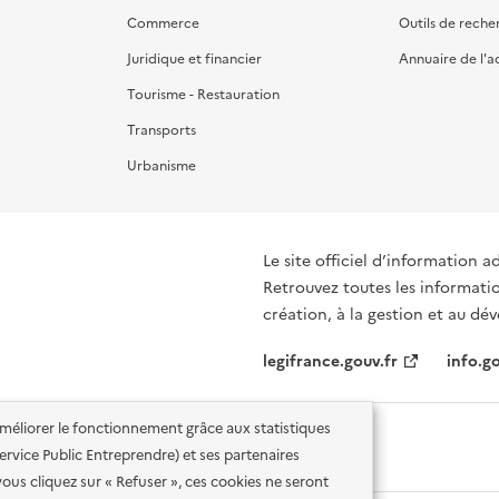
Commerce
Outils de reche
Juridique et financier
Annuaire de l'a
Tourisme - Restauration
Transports
Urbanisme
Le site officiel d’information a
Retrouvez toutes les informati
création, à la gestion et au d
legifrance.gouv.fr
info.go
'améliorer le fonctionnement grâce aux statistiques
 Service Public Entreprendre) et ses partenaires
vous cliquez sur « Refuser », ces cookies ne seront