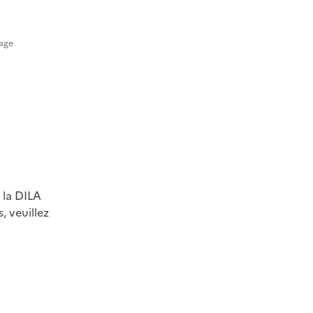
de l’image
r la DILA
, veuillez