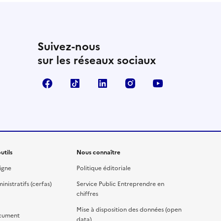
Suivez-nous
sur les réseaux sociaux
Facebook
TikTok
Linkedin
Instagram
YouTube
utils
Nous connaître
igne
Politique éditoriale
nistratifs (cerfas)
Service Public Entreprendre en
chiffres
Mise à disposition des données (open
cument
data)