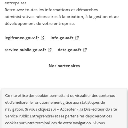
entreprises.
Retrouvez toutes les informations et démarches
administratives nécessaires à la création, à la gestion et au
développement de votre entreprise.
legifrance.gouv.fr
info.gouv.fr
service-public.gouv.fr
data.gouv.fr
Nos partenaires
Ce site utilise des cookies permettant de visualiser des contenus
et d'améliorer le fonctionnement grâce aux statistiques de
navigation. Si vous cliquez sur « Accepter », la Dila (éditeur du site
Service Public Entreprendre) et ses partenaires déposeront ces
Plan du site
Accessibilité : totalement conforme
Accessibilité des
cookies sur votre terminal lors de votre navigation. Si vous