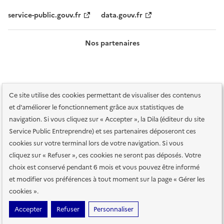
service-public.gouv.fr
data.gouv.fr
Nos partenaires
Ce site utilise des cookies permettant de visualiser des contenus
et d'améliorer le fonctionnement grâce aux statistiques de
navigation. Si vous cliquez sur « Accepter », la Dila (éditeur du site
Service Public Entreprendre) et ses partenaires déposeront ces
Plan du site
Accessibilité : totalement conforme
Accessibilité des
cookies sur votre terminal lors de votre navigation. Si vous
services en ligne
Mentions légales
Données personnelles et sécurité
cliquez sur « Refuser », ces cookies ne seront pas déposés. Votre
choix est conservé pendant 6 mois et vous pouvez être informé
Conditions générales d'utilisation
Gestion des cookies
et modifier vos préférences à tout moment sur la page « Gérer les
Paramètres d'affichage
cookies ».
Sauf mention contraire, tous les contenus de ce site sont sous
licence
Accepter
Refuser
Personnaliser
etalab-2.0