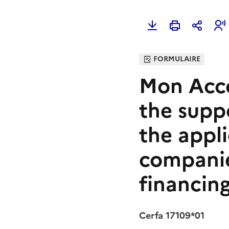
FORMULAIRE
Mon Acc
the supp
the appli
companies
financin
Cerfa 17109*01