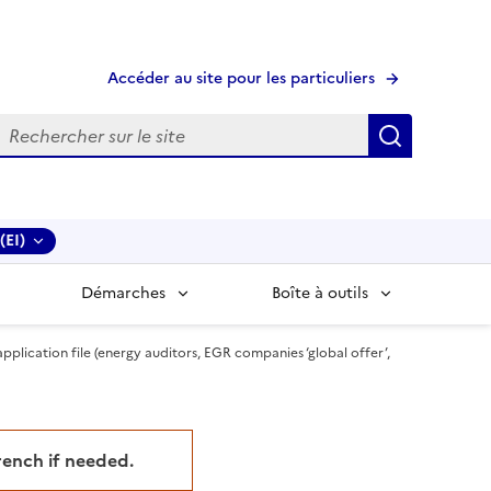
Accéder au site pour les particuliers
echerche
Recherche
(EI)
Démarches
Boîte à outils
ation file (energy auditors, EGR companies ‘global offer’,
French if needed.