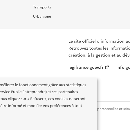
Transports
Urbanisme
Le site officiel d’information a
Retrouvez toutes les informati
création, à la gestion et au d
legifrance.gouv.fr
info.go
'améliorer le fonctionnement grâce aux statistiques
 Service Public Entreprendre) et ses partenaires
vous cliquez sur « Refuser », ces cookies ne seront
être informé et modifier vos préférences à tout
lité des services en ligne
Mentions légales
Données personnelles et sécu