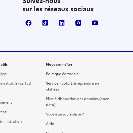
Suivez-nous
sur les réseaux sociaux
Facebook
TikTok
Linkedin
Instagram
YouTube
utils
Nous connaître
igne
Politique éditoriale
nistratifs (cerfas)
Service Public Entreprendre en
chiffres
Mise à disposition des données (open
cument
data)
rche
Vous êtes journaliste ?
dministration
Aide