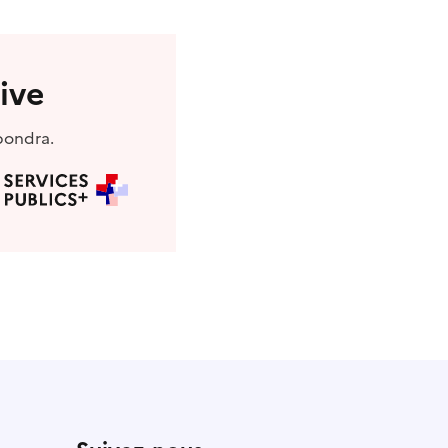
ive
pondra.