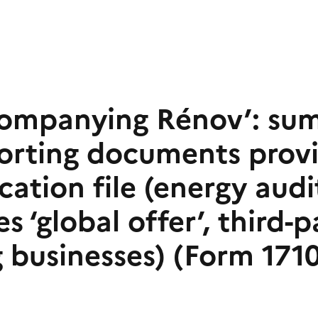
ompanying Rénov’: su
orting documents provi
cation file (energy aud
 ‘global offer’, third-p
g businesses) (Form 171