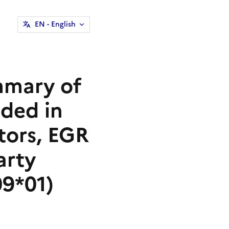
EN
- English
mmary of
ded in
itors, EGR
arty
09*01)