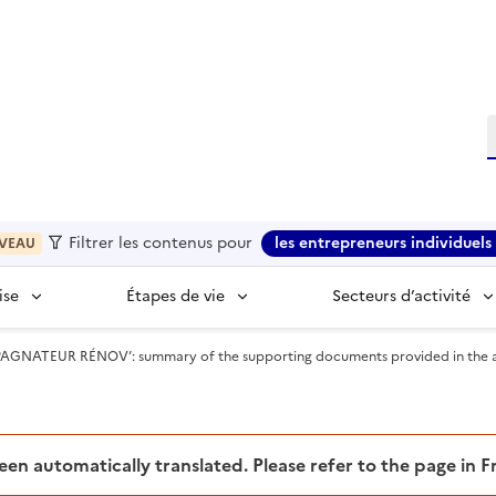
R
Filtrer les contenus pour
les entrepreneurs individuels 
VEAU
ise
Étapes de vie
Secteurs d’activité
ATEUR RÉNOV’: summary of the supporting documents provided in the applic
been automatically translated. Please refer to the page in 