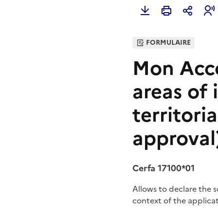
FORMULAIRE
Mon Acco
areas of
territori
approval
Cerfa 17100*01
Allows to declare the 
context of the applic