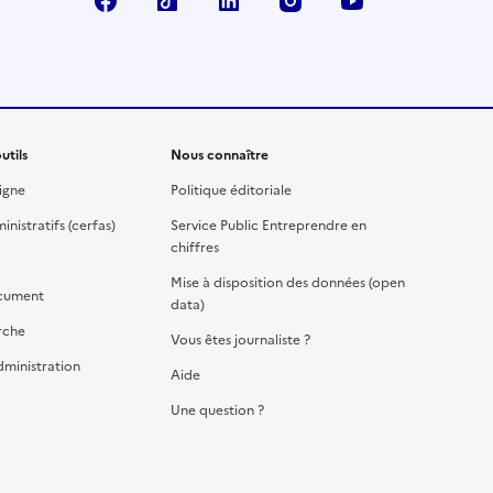
Facebook
TikTok
Linkedin
Instagram
YouTube
utils
Nous connaître
igne
Politique éditoriale
nistratifs (cerfas)
Service Public Entreprendre en
chiffres
Mise à disposition des données (open
cument
data)
rche
Vous êtes journaliste ?
dministration
Aide
Une question ?