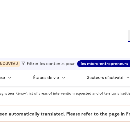
R
Filtrer les contenus pour
les micro-entrepreneurs
NOUVEAU
ise
Étapes de vie
Secteurs d’activité
ateur Rénov': list of areas of intervention requested and of territorial settl
been automatically translated. Please refer to the page in 