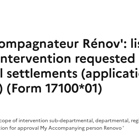
mpagnateur Rénov': lis
 intervention requested
al settlements (applicat
) (Form 17100*01)
scope of intervention sub-departmental, departmental, regio
ation for approval My Accompanying person Renovo '