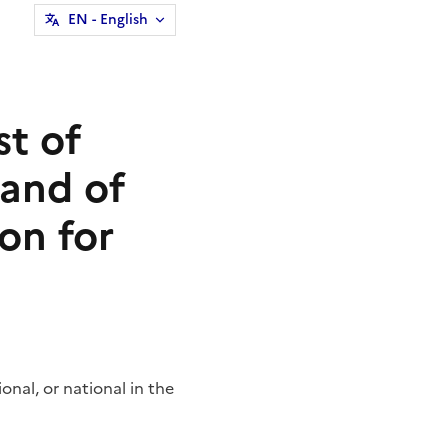
EN
- English
t of
 and of
ion for
nal, or national in the