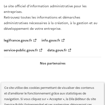
Le site officiel d’information administrative pour les
entreprises.
Retrouvez toutes les informations et démarches
administratives nécessaires à la création, à la gestion et au
développement de votre entreprise.
legifrance.gouv.fr
info.gouv.fr
service-public.gouv.fr
data.gouv.fr
Nos partenaires
Ce site utilise des cookies permettant de visualiser des contenus
et d'améliorer le fonctionnement grâce aux statistiques de
navigation. Si vous cliquez sur « Accepter », la Dila (éditeur du site
Service Public Entreprendre) et ses partenaires déposeront ces