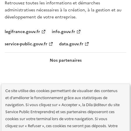
Retrouvez toutes les informations et démarches
administratives nécessaires à la création, à la gestion et au
développement de votre entreprise.
legifrance.gouv.fr
info.gouv.fr
service-public.gouv.fr
data.gouv.fr
Nos partenaires
Ce site utilise des cookies permettant de visualiser des contenus
et d'améliorer le fonctionnement grâce aux statistiques de
navigation. Si vous cliquez sur « Accepter », la Dila (éditeur du site
Service Public Entreprendre) et ses partenaires déposeront ces
Plan du site
Accessibilité : totalement conforme
Accessibilité des
cookies sur votre terminal lors de votre navigation. Si vous
services en ligne
Mentions légales
Données personnelles et sécurité
cliquez sur « Refuser », ces cookies ne seront pas déposés. Votre