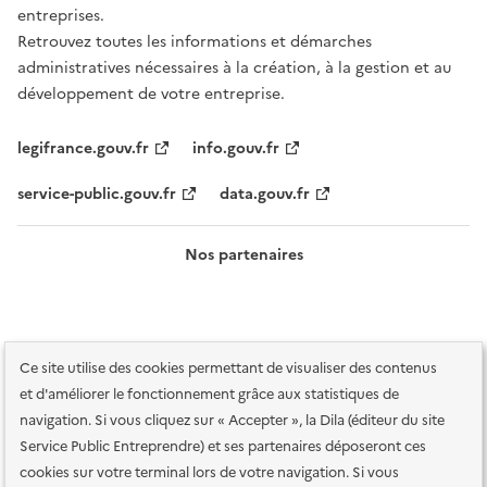
entreprises.
Retrouvez toutes les informations et démarches
administratives nécessaires à la création, à la gestion et au
développement de votre entreprise.
legifrance.gouv.fr
info.gouv.fr
service-public.gouv.fr
data.gouv.fr
Nos partenaires
Ce site utilise des cookies permettant de visualiser des contenus
et d'améliorer le fonctionnement grâce aux statistiques de
navigation. Si vous cliquez sur « Accepter », la Dila (éditeur du site
Service Public Entreprendre) et ses partenaires déposeront ces
Plan du site
Accessibilité : totalement conforme
Accessibilité des
cookies sur votre terminal lors de votre navigation. Si vous