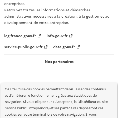
entreprises.
Retrouvez toutes les informations et démarches
administratives nécessaires à la création, à la gestion et au
développement de votre entreprise.
legifrance.gouv.fr
info.gouv.fr
service-public.gouv.fr
data.gouv.fr
Nos partenaires
Ce site utilise des cookies permettant de visualiser des contenus
et d'améliorer le fonctionnement grâce aux statistiques de
navigation. Si vous cliquez sur « Accepter », la Dila (éditeur du site
Service Public Entreprendre) et ses partenaires déposeront ces
Plan du site
Accessibilité : totalement conforme
Accessibilité des
cookies sur votre terminal lors de votre navigation. Si vous