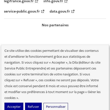
legifrance.gouv.fr
info.gouv.fr
service-public.gouv.fr
data.gouv.fr
Nos partenaires
Ce site utilise des cookies permettant de visualiser des contenus
et d'améliorer le fonctionnement grâce aux statistiques de
navigation. Si vous cliquez sur « Accepter », la Dila (éditeur du site
Service Public Entreprendre) et ses partenaires déposeront ces
Plan du site
Accessibilité : totalement conforme
Accessibilité des
cookies sur votre terminal lors de votre navigation. Si vous
services en ligne
Mentions légales
Données personnelles et sécurité
cliquez sur « Refuser », ces cookies ne seront pas déposés. Votre
choix est conservé pendant 6 mois et vous pouvez être informé
Conditions générales d'utilisation
Gestion des cookies
et modifier vos préférences à tout moment sur la page « Gérer les
Paramètres d'affichage
cookies ».
Sauf mention contraire, tous les contenus de ce site sont sous
licence
Accepter
Refuser
Personnaliser
etalab-2.0