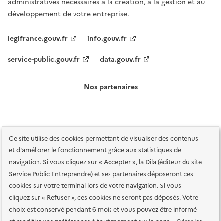
administratives nécessaires à la création, à la gestion et au
développement de votre entreprise.
legifrance.gouv.fr
info.gouv.fr
service-public.gouv.fr
data.gouv.fr
Nos partenaires
Ce site utilise des cookies permettant de visualiser des contenus
et d'améliorer le fonctionnement grâce aux statistiques de
navigation. Si vous cliquez sur « Accepter », la Dila (éditeur du site
Service Public Entreprendre) et ses partenaires déposeront ces
Plan du site
Accessibilité : totalement conforme
Accessibilité des
cookies sur votre terminal lors de votre navigation. Si vous
services en ligne
Mentions légales
Données personnelles et sécurité
cliquez sur « Refuser », ces cookies ne seront pas déposés. Votre
choix est conservé pendant 6 mois et vous pouvez être informé
Conditions générales d'utilisation
Gestion des cookies