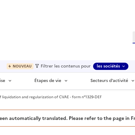
R
Filtrer les contenus pour
les sociétés
NOUVEAU
ise
Étapes de vie
Secteurs d’activité
f liquidation and regularization of CVAE - form n°1329-DEF
been automatically translated. Please refer to the page in 