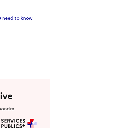
ou need to know
ive
pondra.