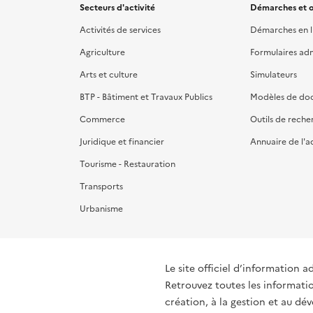
Secteurs d'activité
Démarches et o
Activités de services
Démarches en l
Agriculture
Formulaires admi
Arts et culture
Simulateurs
BTP - Bâtiment et Travaux Publics
Modèles de do
Commerce
Outils de reche
Juridique et financier
Annuaire de l'a
Tourisme - Restauration
Transports
Urbanisme
Le site officiel d’information a
Retrouvez toutes les informati
création, à la gestion et au d