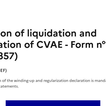
on of liquidation and
zation of CVAE - Form n
357)
DEF)
 of the winding-up and regularization declaration is man
statements.