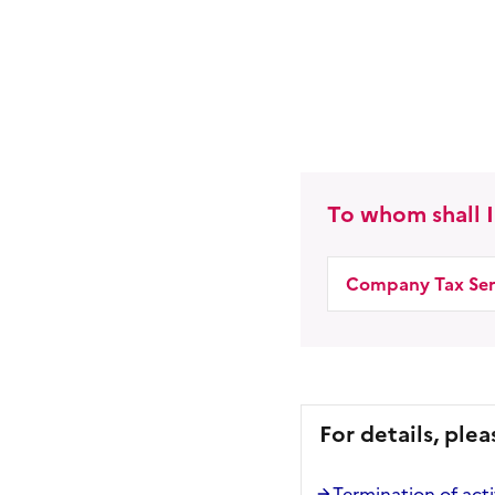
To whom shall I
Company Tax Ser
For details, plea
Termination of acti