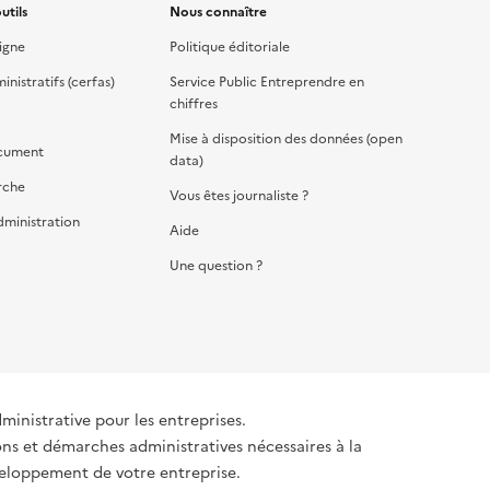
utils
Nous connaître
igne
Politique éditoriale
nistratifs (cerfas)
Service Public Entreprendre en
chiffres
Mise à disposition des données (open
cument
data)
rche
Vous êtes journaliste ?
dministration
Aide
Une question ?
dministrative pour les entreprises.
ons et démarches administratives nécessaires à la
éveloppement de votre entreprise.