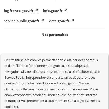
legifrance.gouv.fr
info.gouv.fr
service-public.gouv.fr
data.gouv.fr
Nos partenaires
Ce site utilise des cookies permettant de visualiser des contenus
et d'améliorer le fonctionnement grâce aux statistiques de
navigation. Si vous cliquez sur « Accepter », la Dila (éditeur du site
Service Public Entreprendre) et ses partenaires déposeront ces
Plan du site
Accessibilité : totalement conforme
Accessibilité des
cookies sur votre terminal lors de votre navigation. Si vous
services en ligne
Mentions légales
Données personnelles et sécurité
cliquez sur « Refuser », ces cookies ne seront pas déposés. Votre
choix est conservé pendant 6 mois et vous pouvez être informé
Conditions générales d'utilisation
Gestion des cookies
et modifier vos préférences à tout moment sur la page « Gérer les
Paramètres d'affichage
cookies ».