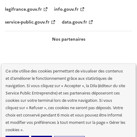
legifrance.gouv.fr
info.gouv.fr
service-public.gouv.fr
data.gouv.fr
Nos partenaires
Ce site utilise des cookies permettant de visualiser des contenus
et d'améliorer le fonctionnement grâce aux statistiques de
navigation. Si vous cliquez sur « Accepter », la Dila (éditeur du site
Service Public Entreprendre) et ses partenaires déposeront ces
Plan du site
Accessibilité : totalement conforme
Accessibilité des
cookies sur votre terminal lors de votre navigation. Si vous
services en ligne
Mentions légales
Données personnelles et sécurité
cliquez sur « Refuser », ces cookies ne seront pas déposés. Votre
choix est conservé pendant 6 mois et vous pouvez être informé
Conditions générales d'utilisation
Gestion des cookies
et modifier vos préférences à tout moment sur la page « Gérer les
Paramètres d'affichage
cookies ».