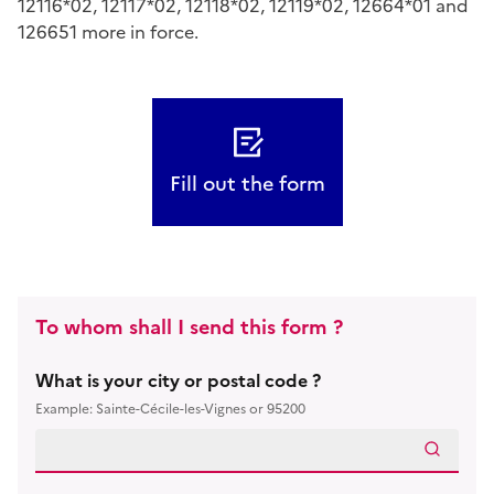
12116*02, 12117*02, 12118*02, 12119*02, 12664*01 and
126651 more in force.
Fill out the form
To whom shall I send this form ?
What is your city or postal code ?
Example: Sainte-Cécile-les-Vignes or 95200