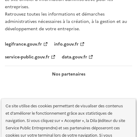
entreprises.
Retrouvez toutes les informations et démarches
administratives nécessaires à la création, à la gestion et au
développement de votre entreprise.
legifrance.gouv.fr
info.gouv.fr
service-public.gouv.fr
data.gouv.fr
Nos partenaires
Ce site utilise des cookies permettant de visualiser des contenus
et d'améliorer le fonctionnement grâce aux statistiques de
navigation. Si vous cliquez sur « Accepter », la Dila (éditeur du site
Service Public Entreprendre) et ses partenaires déposeront ces
Plan du site
Accessibilité : totalement conforme
Accessibilité des
cookies sur votre terminal lors de votre navigation. Si vous