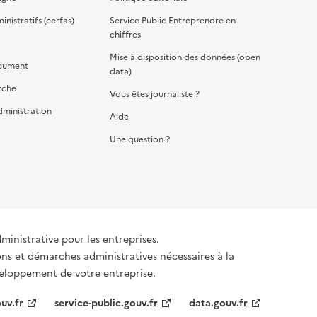
nistratifs (cerfas)
Service Public Entreprendre en
chiffres
Mise à disposition des données (open
cument
data)
rche
Vous êtes journaliste ?
dministration
Aide
Une question ?
dministrative pour les entreprises.
ons et démarches administratives nécessaires à la
éveloppement de votre entreprise.
uv.fr
service-public.gouv.fr
data.gouv.fr