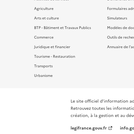
Agriculture
Formulaires admi
Arts et culture
Simulateurs
BTP - Bâtiment et Travaux Publics
Modèles de do
Commerce
Outils de reche
Juridique et financier
Annuaire de l'a
Tourisme - Restauration
Transports
Urbanisme
Le site officiel d’information a
Retrouvez toutes les informati
création, à la gestion et au d
legifrance.gouv.fr
info.go