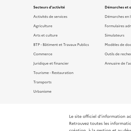
Secteurs d'activité
Démarches et o
Activités de services
Démarches en l
Agriculture
Formulaires admi
Arts et culture
Simulateurs
BTP - Bâtiment et Travaux Publics
Modèles de do
Commerce
Outils de reche
Juridique et financier
Annuaire de l'a
Tourisme - Restauration
Transports
Urbanisme
Le site officiel d’information a
Retrouvez toutes les informati
création, à la gestion et au d