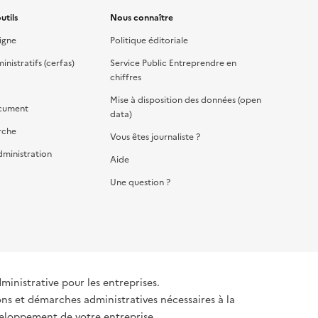
utils
Nous connaître
igne
Politique éditoriale
nistratifs (cerfas)
Service Public Entreprendre en
chiffres
Mise à disposition des données (open
cument
data)
rche
Vous êtes journaliste ?
dministration
Aide
Une question ?
dministrative pour les entreprises.
ons et démarches administratives nécessaires à la
éveloppement de votre entreprise.