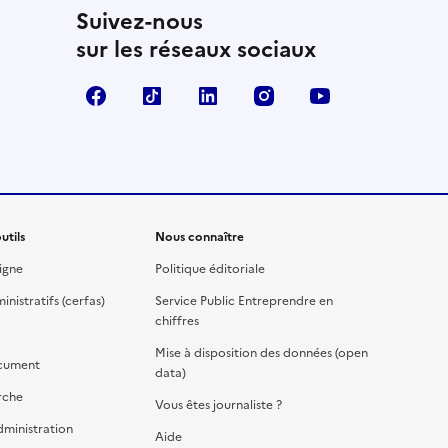
Suivez-nous
sur les réseaux sociaux
Facebook
TikTok
Linkedin
Instagram
YouTube
utils
Nous connaître
igne
Politique éditoriale
nistratifs (cerfas)
Service Public Entreprendre en
chiffres
Mise à disposition des données (open
cument
data)
rche
Vous êtes journaliste ?
dministration
Aide