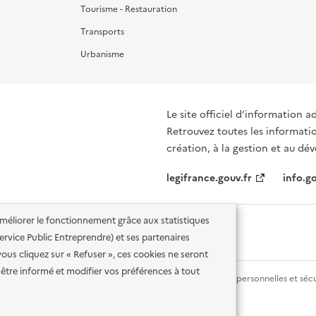
Tourisme - Restauration
Transports
Urbanisme
Le site officiel d’information a
Retrouvez toutes les informati
création, à la gestion et au d
legifrance.gouv.fr
info.go
'améliorer le fonctionnement grâce aux statistiques
 Service Public Entreprendre) et ses partenaires
vous cliquez sur « Refuser », ces cookies ne seront
être informé et modifier vos préférences à tout
lité des services en ligne
Mentions légales
Données personnelles et sécu