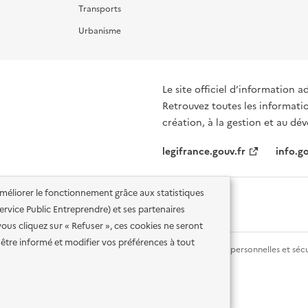
Transports
Urbanisme
Le site officiel d’information a
Retrouvez toutes les informati
création, à la gestion et au d
legifrance.gouv.fr
info.go
'améliorer le fonctionnement grâce aux statistiques
 Service Public Entreprendre) et ses partenaires
vous cliquez sur « Refuser », ces cookies ne seront
être informé et modifier vos préférences à tout
lité des services en ligne
Mentions légales
Données personnelles et sécu
ence etalab-2.0