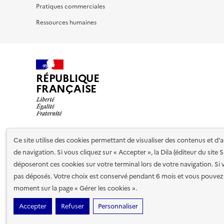
Pratiques commerciales
Ressources humaines
RÉPUBLIQUE
FRANÇAISE
Ce site utilise des cookies permettant de visualiser des contenus et d
Nos partenaires
de navigation. Si vous cliquez sur « Accepter », la Dila (éditeur du site
déposeront ces cookies sur votre terminal lors de votre navigation. Si 
pas déposés. Votre choix est conservé pendant 6 mois et vous pouvez 
Plan du site
Accessibilité : totalement conforme
Accessibi
moment sur la page « Gérer les cookies ».
cookies
Paramètres d'affichage
Accepter
Refuser
Personnaliser
Sauf mention contraire, tous les contenus de ce site sont sous
lic