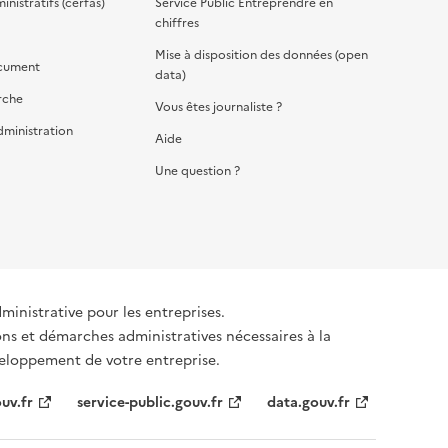
nistratifs (cerfas)
Service Public Entreprendre en
chiffres
Mise à disposition des données (open
cument
data)
rche
Vous êtes journaliste ?
dministration
Aide
Une question ?
dministrative pour les entreprises.
ons et démarches administratives nécessaires à la
éveloppement de votre entreprise.
uv.fr
service-public.gouv.fr
data.gouv.fr