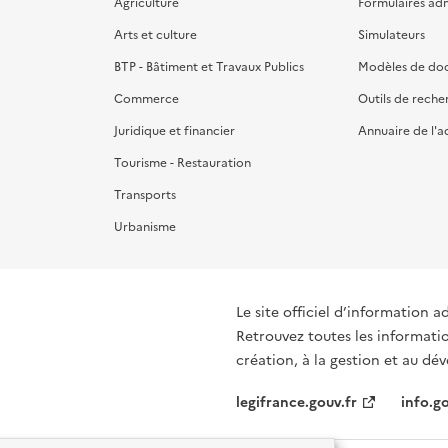
Agriculture
Formulaires admi
Arts et culture
Simulateurs
BTP - Bâtiment et Travaux Publics
Modèles de do
Commerce
Outils de reche
Juridique et financier
Annuaire de l'a
Tourisme - Restauration
Transports
Urbanisme
Le site officiel d’information a
Retrouvez toutes les informati
création, à la gestion et au d
legifrance.gouv.fr
info.go