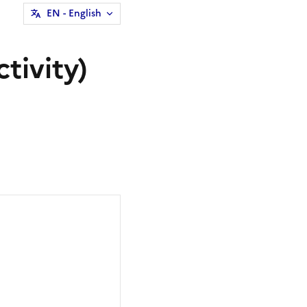
EN
- English
tivity)