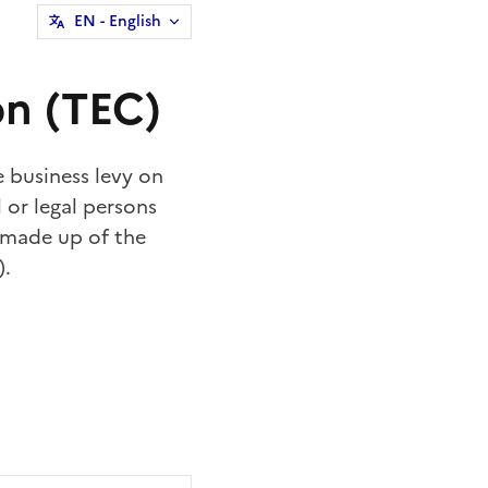
EN
- English
on (TEC)
e business levy on
or legal persons
s made up of the
).