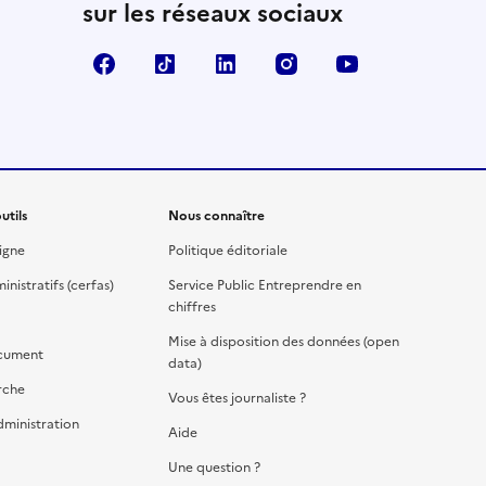
sur les réseaux sociaux
Facebook
TikTok
Linkedin
Instagram
YouTube
utils
Nous connaître
igne
Politique éditoriale
nistratifs (cerfas)
Service Public Entreprendre en
chiffres
Mise à disposition des données (open
cument
data)
rche
Vous êtes journaliste ?
dministration
Aide
Une question ?