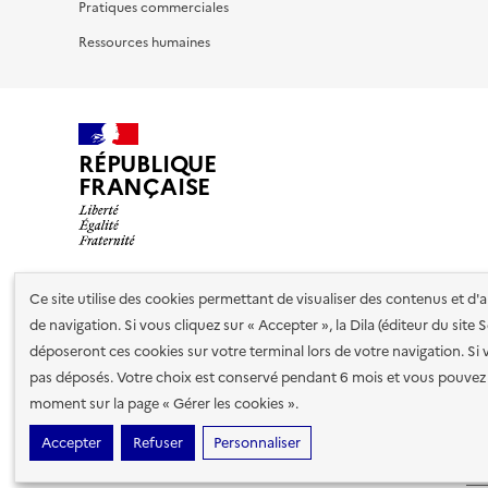
Pratiques commerciales
Ressources humaines
RÉPUBLIQUE
FRANÇAISE
Ce site utilise des cookies permettant de visualiser des contenus et d
Nos partenaires
de navigation. Si vous cliquez sur « Accepter », la Dila (éditeur du site
déposeront ces cookies sur votre terminal lors de votre navigation. Si 
pas déposés. Votre choix est conservé pendant 6 mois et vous pouvez 
Plan du site
Accessibilité : totalement conforme
Accessibi
moment sur la page « Gérer les cookies ».
cookies
Paramètres d'affichage
Accepter
Refuser
Personnaliser
Sauf mention contraire, tous les contenus de ce site sont sous
lic