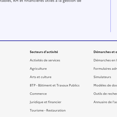
ables, RH et financières utiles à la gestion de
Secteurs d'activité
Démarches et o
Activités de services
Démarches en l
Agriculture
Formulaires admi
Arts et culture
Simulateurs
BTP - Bâtiment et Travaux Publics
Modèles de do
Commerce
Outils de reche
Juridique et financier
Annuaire de l'a
Tourisme - Restauration