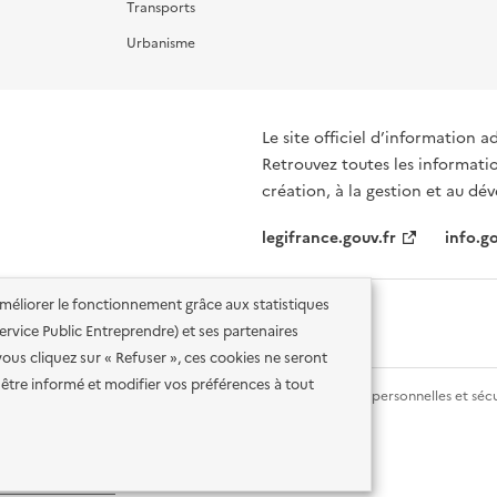
Transports
Urbanisme
Le site officiel d’information a
Retrouvez toutes les informati
création, à la gestion et au d
legifrance.gouv.fr
info.go
'améliorer le fonctionnement grâce aux statistiques
 Service Public Entreprendre) et ses partenaires
vous cliquez sur « Refuser », ces cookies ne seront
être informé et modifier vos préférences à tout
lité des services en ligne
Mentions légales
Données personnelles et sécu
ence etalab-2.0