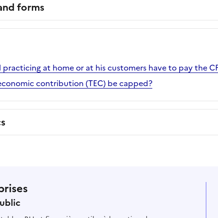
 and forms
l practicing at home or at his customers have to pay the C
l economic contribution (TEC) be capped?
cs
prises
ublic