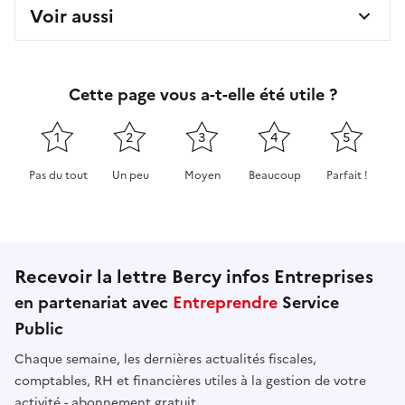
Voir aussi
Cette page vous a-t-elle été utile ?
1
2
3
4
5
Pas du tout
Un peu
Moyen
Beaucoup
Parfait !
Cette page ne pas m'a pas du tout été utile
Cette page m'a été un peu utile
Cette page m'a été moyennement 
Cette page m'a été très 
Cette page m'
Recevoir la lettre Bercy infos Entreprises
en partenariat avec
Entreprendre
Service
Public
Chaque semaine, les dernières actualités fiscales,
comptables, RH et financières utiles à la gestion de votre
activité - abonnement gratuit