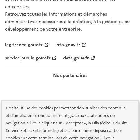
entreprises.
Retrouvez toutes les informations et démarches
administratives nécessaires à la création, à la gestion et au
développement de votre entreprise.
legifrance.gouv.fr
info.gouv.fr
service-public.gouv.fr
data.gouv.fr
Nos partenaires
Ce site utilise des cookies permettant de visualiser des contenus
et d'améliorer le fonctionnement grâce aux statistiques de
navigation. Si vous cliquez sur « Accepter », la Dila (éditeur du site
Service Public Entreprendre) et ses partenaires déposeront ces
Plan du site
Accessibilité : totalement conforme
Accessibilité des
cookies sur votre terminal lors de votre navigation. Si vous