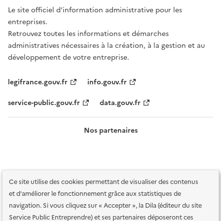
Le site officiel d’information administrative pour les
entreprises.
Retrouvez toutes les informations et démarches
administratives nécessaires à la création, à la gestion et au
développement de votre entreprise.
legifrance.gouv.fr
info.gouv.fr
service-public.gouv.fr
data.gouv.fr
Nos partenaires
Ce site utilise des cookies permettant de visualiser des contenus
et d'améliorer le fonctionnement grâce aux statistiques de
navigation. Si vous cliquez sur « Accepter », la Dila (éditeur du site
Service Public Entreprendre) et ses partenaires déposeront ces
Plan du site
Accessibilité : totalement conforme
Accessibilité des