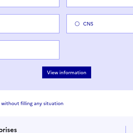
CNS
View information
 without filling any situation
prises