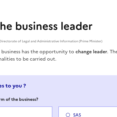
he business leader
irectorate of Legal and Administrative Information (Prime Minister)
 a business has the opportunity to
change leader
. Th
alities to be carried out.
s to you ?
orm of the business?
SAS