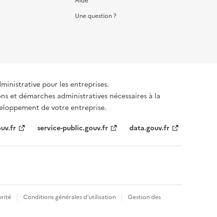
Aide
Une question ?
dministrative pour les entreprises.
émarches administratives nécessaires à la
éveloppement de votre entreprise.
uv.fr
service-public.gouv.fr
data.gouv.fr
rité
Conditions générales d'utilisation
Gestion des