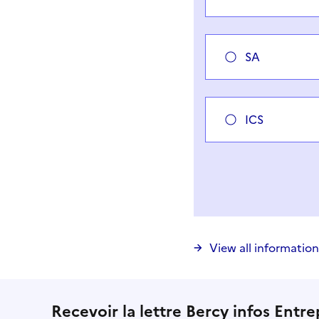
SA
ICS
Vous avez choisi
Choisir votre cas
View all information
Recevoir la lettre Bercy infos Entre