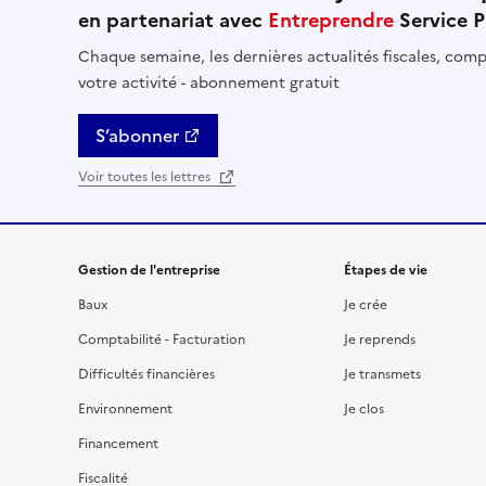
en partenariat avec
Entreprendre
Service P
Chaque semaine, les dernières actualités fiscales, comptables, RH et financières util
votre activité - abonnement gratuit
S’abonner
Voir toutes les lettres
Gestion de l'entreprise
Étapes de vie
Baux
Je crée
Comptabilité - Facturation
Je reprends
Difficultés financières
Je transmets
Environnement
Je clos
Financement
Fiscalité