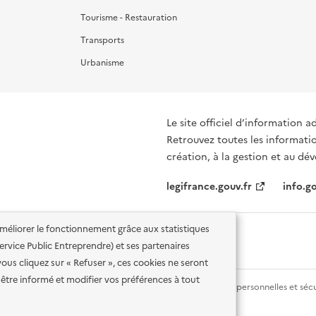
Tourisme - Restauration
Transports
Urbanisme
Le site officiel d’information a
Retrouvez toutes les informations et d
création, à la gestion et au d
legifrance.gouv.fr
info.go
'améliorer le fonctionnement grâce aux statistiques
 Service Public Entreprendre) et ses partenaires
vous cliquez sur « Refuser », ces cookies ne seront
être informé et modifier vos préférences à tout
lité des services en ligne
Mentions légales
Données personnelles et sécu