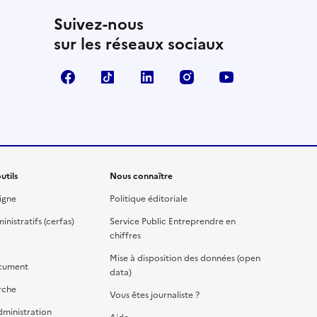
Suivez-nous
sur les réseaux sociaux
Facebook
TikTok
Linkedin
Instagram
YouTube
utils
Nous connaître
igne
Politique éditoriale
nistratifs (cerfas)
Service Public Entreprendre en
chiffres
Mise à disposition des données (open
cument
data)
rche
Vous êtes journaliste ?
dministration