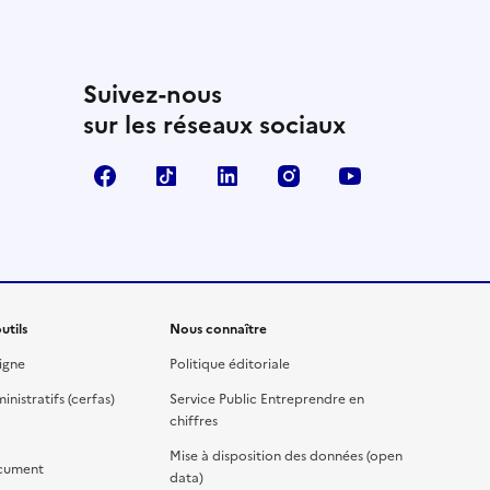
Suivez-nous
sur les réseaux sociaux
Facebook
TikTok
Linkedin
Instagram
YouTube
utils
Nous connaître
igne
Politique éditoriale
nistratifs (cerfas)
Service Public Entreprendre en
chiffres
Mise à disposition des données (open
cument
data)