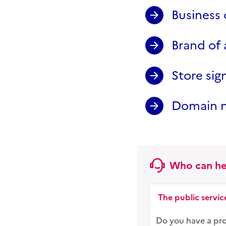
Business 
Brand of 
Store sig
Domain n
Who can he
The public serv
Do you have a proje