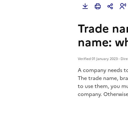
Trade na
name: wh
Verified 01 January 2023 - Dir
A company needs to
The trade name, br
to use them, you m
company. Otherwise