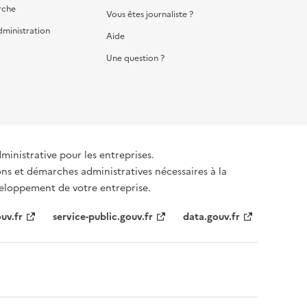
rche
Vous êtes journaliste ?
dministration
Aide
Une question ?
dministrative pour les entreprises.
ons et démarches administratives nécessaires à la
éveloppement de votre entreprise.
uv.fr
service-public.gouv.fr
data.gouv.fr