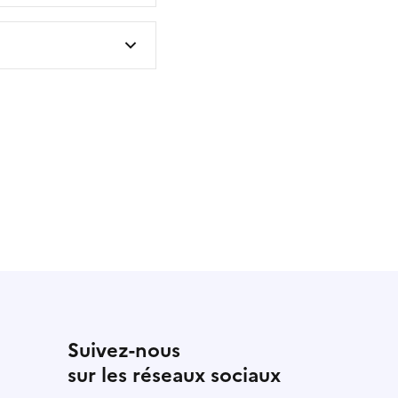
 utile
utile
 été parfaitement utile
Suivez-nous
sur les réseaux sociaux