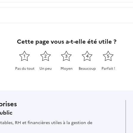
Cette page vous a-t-elle été utile ?
1
2
3
4
5
Pas du tout
Un peu
Moyen
Beaucoup
Parfait !
Cette page ne pas m'a pas du tout été utile
Cette page m'a été un peu utile
Cette page m'a été moyennement
Cette page m'a été très 
Cette page m'a
prises
ublic
ables, RH et financières utiles à la gestion de