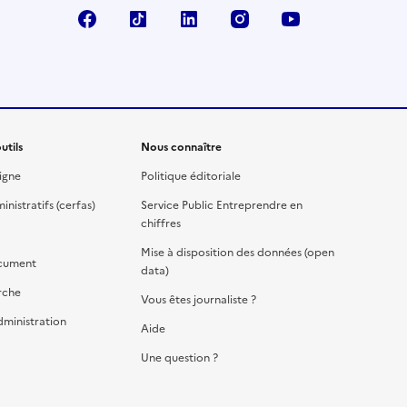
Facebook
TikTok
Linkedin
Instagram
YouTube
utils
Nous connaître
igne
Politique éditoriale
nistratifs (cerfas)
Service Public Entreprendre en
chiffres
Mise à disposition des données (open
cument
data)
rche
Vous êtes journaliste ?
dministration
Aide
Une question ?