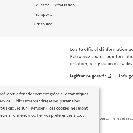
Tourisme - Restauration
Transports
Urbanisme
Le site officiel d’information a
Retrouvez toutes les informati
création, à la gestion et au d
legifrance.gouv.fr
info.go
'améliorer le fonctionnement grâce aux statistiques
 Service Public Entreprendre) et ses partenaires
vous cliquez sur « Refuser », ces cookies ne seront
être informé et modifier vos préférences à tout
lité des services en ligne
Mentions légales
Données personnelles et sécu