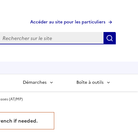
Accéder au site pour les particuliers
echerche
Recherche
Démarches
Boîte à outils
eases (AT/MP)
French if needed.