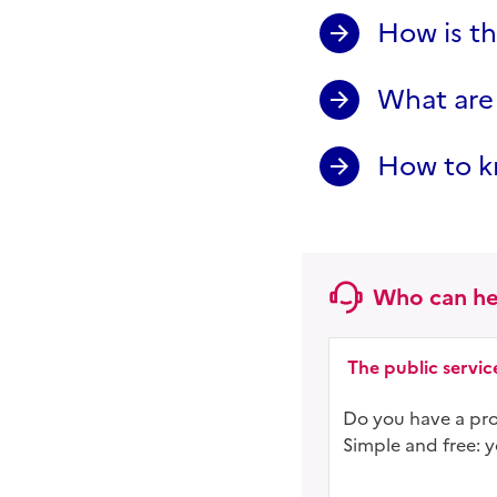
How is th
What are
How to k
Who can he
The public serv
Do you have a proj
Simple and free: 