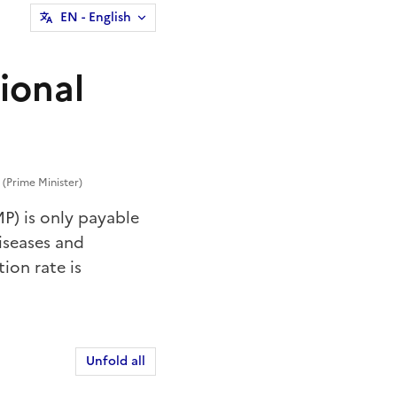
EN
- English
ional
 (Prime Minister)
P) is only payable
iseases and
ion rate is
Unfold all