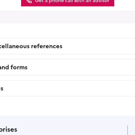
Get a phone call with an advisor
cellaneous references
 and forms
cs
prises