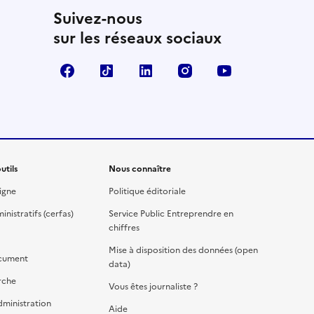
Suivez-nous
sur les réseaux sociaux
Facebook
TikTok
Linkedin
Instagram
YouTube
utils
Nous connaître
igne
Politique éditoriale
nistratifs (cerfas)
Service Public Entreprendre en
chiffres
Mise à disposition des données (open
cument
data)
rche
Vous êtes journaliste ?
dministration
Aide