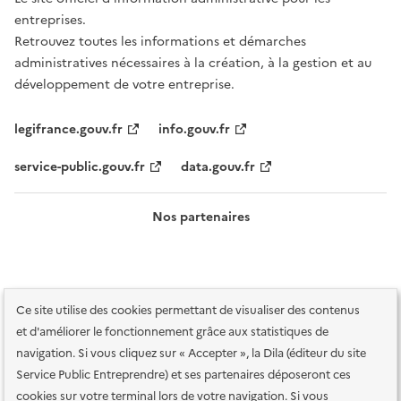
entreprises.
Retrouvez toutes les informations et démarches
administratives nécessaires à la création, à la gestion et au
développement de votre entreprise.
legifrance.gouv.fr
info.gouv.fr
service-public.gouv.fr
data.gouv.fr
Nos partenaires
Ce site utilise des cookies permettant de visualiser des contenus
et d'améliorer le fonctionnement grâce aux statistiques de
navigation. Si vous cliquez sur « Accepter », la Dila (éditeur du site
Service Public Entreprendre) et ses partenaires déposeront ces
Plan du site
Accessibilité : totalement conforme
Accessibilité des
cookies sur votre terminal lors de votre navigation. Si vous