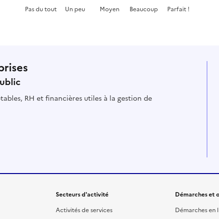
Pas du tout
Un peu
Moyen
Beaucoup
Parfait !
Cette page ne pas m'a pas du tout été utile
Cette page m'a été un peu utile
Cette page m'a été moyennement
Cette page m'a été très 
Cette page m'a
prises
ublic
ables, RH et financières utiles à la gestion de
Secteurs d'activité
Démarches et o
Activités de services
Démarches en l