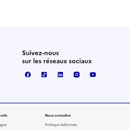
 utile
utile
 été parfaitement utile
Suivez-nous
sur les réseaux sociaux
Facebook
TikTok
Linkedin
Instagram
YouTube
utils
Nous connaître
igne
Politique éditoriale