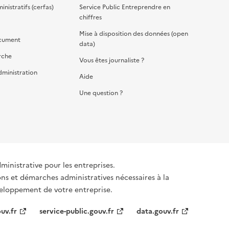
nistratifs (cerfas)
Service Public Entreprendre en
chiffres
Mise à disposition des données (open
cument
data)
rche
Vous êtes journaliste ?
dministration
Aide
Une question ?
dministrative pour les entreprises.
ons et démarches administratives nécessaires à la
éveloppement de votre entreprise.
uv.fr
service-public.gouv.fr
data.gouv.fr