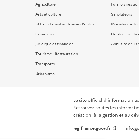
Agriculture
Formulaires admi
Arts et culture
Simulateurs
BTP - Bâtiment et Travaux Publics
Modèles de do
Commerce
Outils de reche
Juridique et financier
Annuaire de l'a
Tourisme - Restauration
Transports
Urbanisme
Le site officiel d’information a
Retrouvez toutes les informati
création, à la gestion et au d
legifrance.gouv.fr
info.go