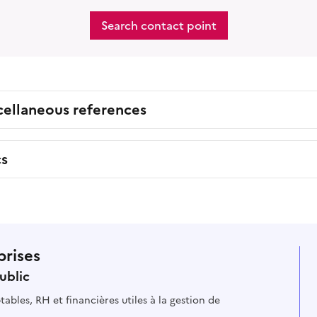
Search contact point
cellaneous references
cs
prises
ublic
ables, RH et financières utiles à la gestion de