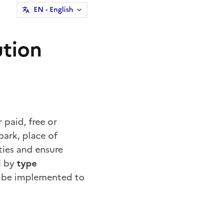
EN
- English
ution
 paid, free or
park, place of
ties and ensure
d by
type
to be implemented to