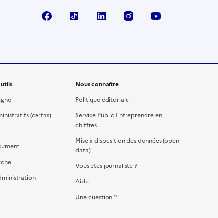
Facebook
TikTok
Linkedin
Instagram
YouTube
utils
Nous connaître
igne
Politique éditoriale
nistratifs (cerfas)
Service Public Entreprendre en
chiffres
Mise à disposition des données (open
cument
data)
rche
Vous êtes journaliste ?
dministration
Aide
Une question ?