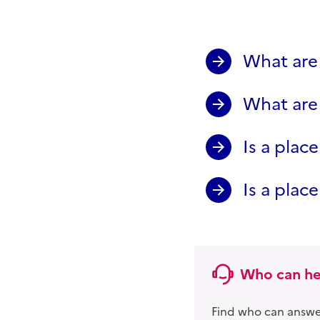
What are 
What are 
Is a plac
Is a pla
Who can he
Find who can answer