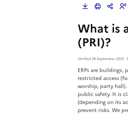
What is a
(PRI)?
Verified 26 September 2025 - D
ERPs are buildings, 
restricted access (f
worship, party hall)
public safety. It is c
(depending on its ac
prevent risks. We pr