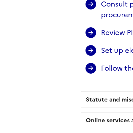
Consult p
procure
Review Pl
Set up el
Follow th
Statute and mis
Online services