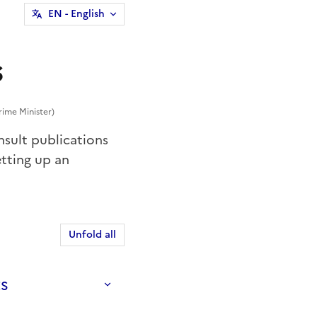
EN
- English
s
rime Minister)
sult publications
tting up an
Unfold all
s