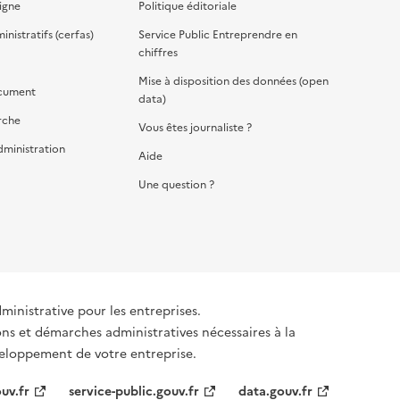
igne
Politique éditoriale
nistratifs (cerfas)
Service Public Entreprendre en
chiffres
Mise à disposition des données (open
cument
data)
rche
Vous êtes journaliste ?
dministration
Aide
Une question ?
dministrative pour les entreprises.
ons et démarches administratives nécessaires à la
éveloppement de votre entreprise.
uv.fr
service-public.gouv.fr
data.gouv.fr