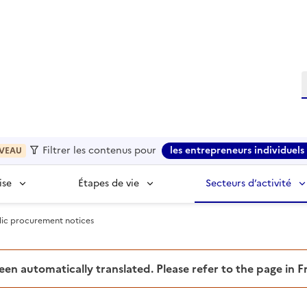
R
Filtrer les contenus pour
les entrepreneurs individuels 
VEAU
ise
Étapes de vie
Secteurs d’activité
lic procurement notices
been automatically translated. Please refer to the page in 