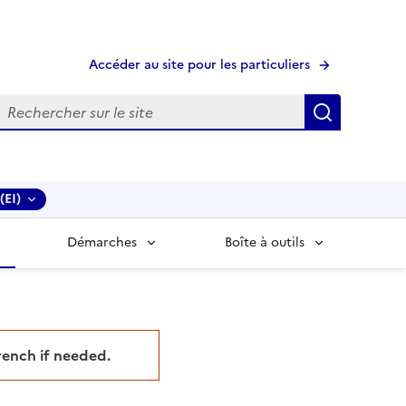
Accéder au site pour les particuliers
echerche
Recherche
(EI)
Démarches
Boîte à outils
French if needed.