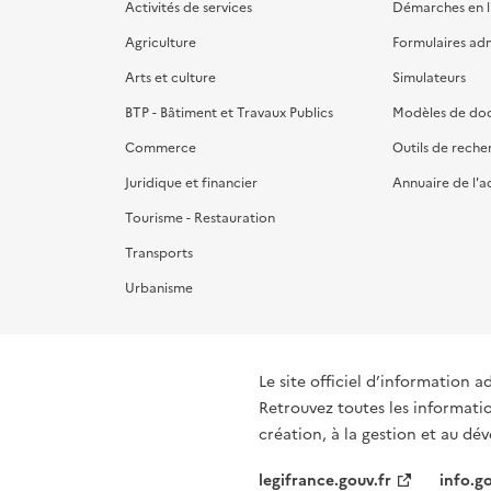
Activités de services
Démarches en l
Agriculture
Formulaires admi
Arts et culture
Simulateurs
BTP - Bâtiment et Travaux Publics
Modèles de do
Commerce
Outils de reche
Juridique et financier
Annuaire de l'a
Tourisme - Restauration
Transports
Urbanisme
Le site officiel d’information a
Retrouvez toutes les informati
création, à la gestion et au d
legifrance.gouv.fr
info.go