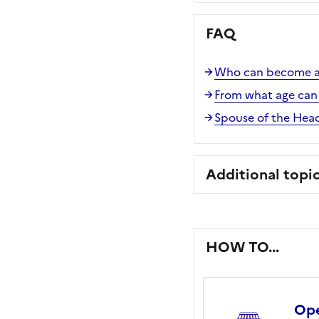
FAQ
Who can become a
From what age can
Spouse of the Head
Additional topi
HOW TO...
Ope