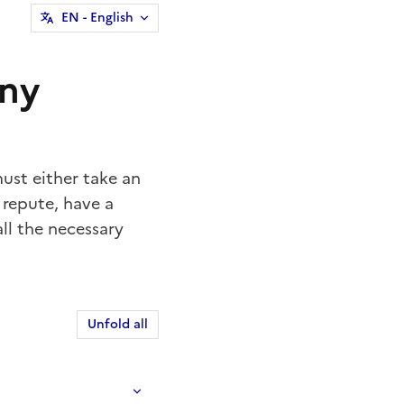
EN
- English
any
ust either take an
 repute
, have a
ll the necessary
Unfold all