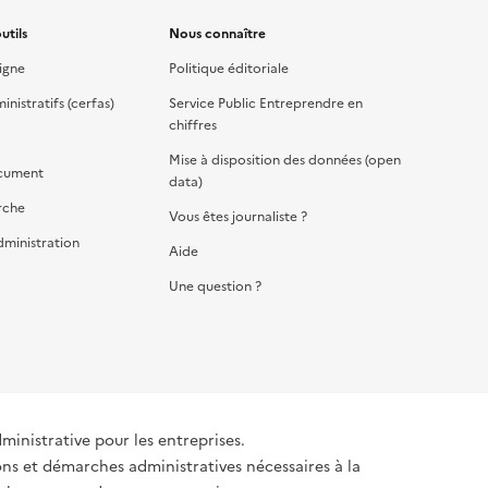
utils
Nous connaître
igne
Politique éditoriale
nistratifs (cerfas)
Service Public Entreprendre en
chiffres
Mise à disposition des données (open
cument
data)
rche
Vous êtes journaliste ?
dministration
Aide
Une question ?
dministrative pour les entreprises.
ons et démarches administratives nécessaires à la