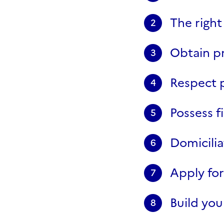
The right
2
Obtain pr
3
Respect 
4
Possess f
5
Domicili
6
Apply for
7
Build yo
8