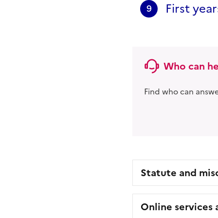
First yea
9
Who can he
Find who can answer
Statute and mis
Online services