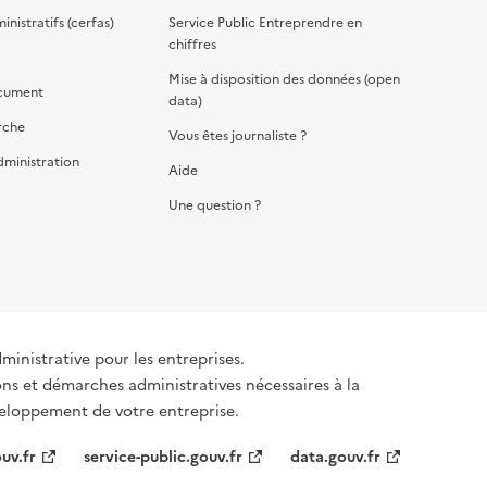
nistratifs (cerfas)
Service Public Entreprendre en
chiffres
Mise à disposition des données (open
cument
data)
rche
Vous êtes journaliste ?
dministration
Aide
Une question ?
dministrative pour les entreprises.
ons et démarches administratives nécessaires à la
éveloppement de votre entreprise.
uv.fr
service-public.gouv.fr
data.gouv.fr