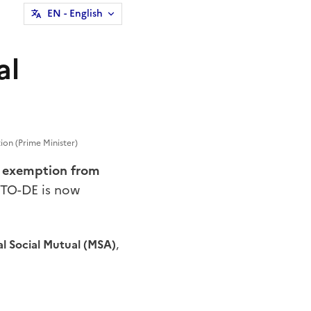
EN
- English
al
ion (Prime Minister)
a
exemption from
d TO-DE is now
al Social Mutual (MSA)
,