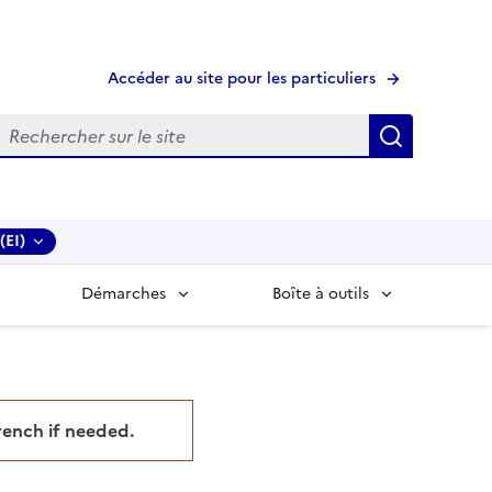
Accéder au site pour les particuliers
echerche
Recherche
(EI)
Démarches
Boîte à outils
French if needed.