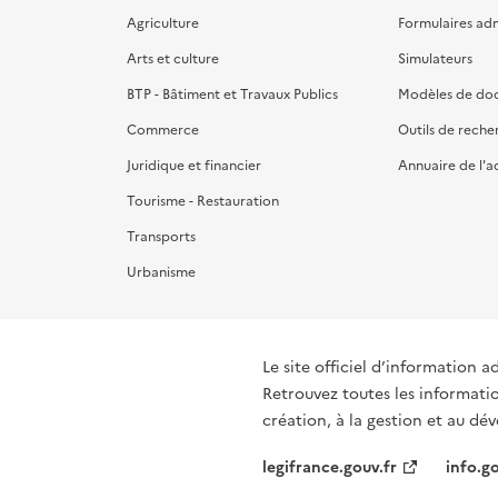
Agriculture
Formulaires admi
Arts et culture
Simulateurs
BTP - Bâtiment et Travaux Publics
Modèles de do
Commerce
Outils de reche
Juridique et financier
Annuaire de l'a
Tourisme - Restauration
Transports
Urbanisme
Le site officiel d’information a
Retrouvez toutes les informati
création, à la gestion et au d
legifrance.gouv.fr
info.go