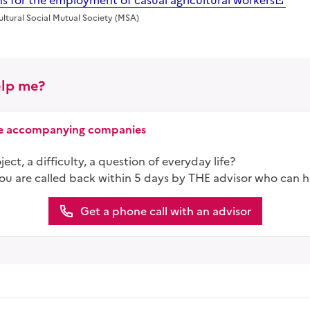
 for the employment of casual agricultural workers
ultural Social Mutual Society (MSA)
lp me?
ice accompanying companies
ect, a difficulty, a question of everyday life?
you are called back within 5 days by THE advisor who can h
Get a phone call with an advisor