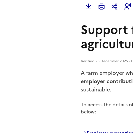
Support f
agricultu
Verified 23 December 2025 - En
A farm employer who
employer contribut
sustainable.
To access the details o
below: